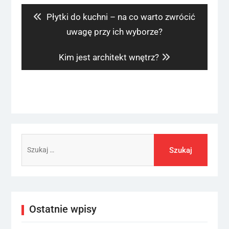
Previous
Płytki do kuchni – na co warto zwrócić
post:
uwagę przy ich wyborze?
Next
Kim jest architekt wnętrz?
post:
Szukaj:
Ostatnie wpisy