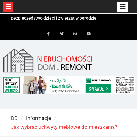
Skip
Czym jest kontener mieszkalny i kiedy się
to
sprawdzi?
Kolektory słoneczne a fotowoltaika – różnice i
content
zastosowania
Facebook
Twitter
Instagram
Youtube
Bezpieczeństwo dzieci i zwierząt w ogrodzie –
jakie ogrodzenie wybrać?
DD
Informacje
Jak wybrać uchwyty meblowe do mieszkania?