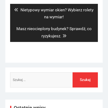
wpisu
Previous
Nietypowy wymiar okien? Wybierz rolety
post:
na wymiar!
Next
Masz nieocieplony budynek? Sprawdź, co
post:
ryzykujesz.
Szukaj:
Ostatnie wpisy