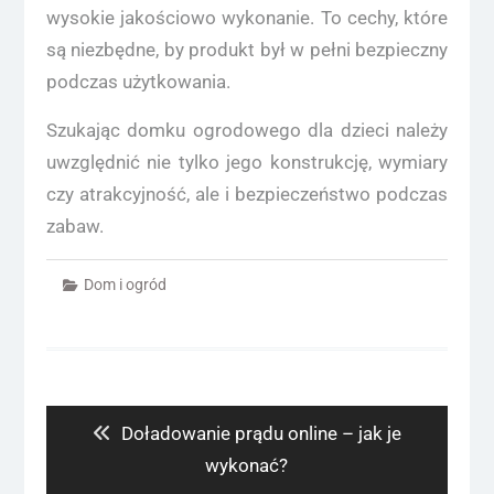
wysokie jakościowo wykonanie. To cechy, które
są niezbędne, by produkt był w pełni bezpieczny
podczas użytkowania.
Szukając domku ogrodowego dla dzieci należy
uwzględnić nie tylko jego konstrukcję, wymiary
czy atrakcyjność, ale i bezpieczeństwo podczas
zabaw.
Dom i ogród
Nawigacja
wpisu
Previous
Doładowanie prądu online – jak je
post:
wykonać?