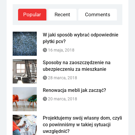
Popular
Recent
Comments
W jaki sposób wybrać odpowiednie
płytki pcv?
16 maja, 2018
Sposoby na zaoszczędzenie na
ubezpieczeniu za mieszkanie
28 marca, 2018
Renowacja mebli jak zacząć?
20 marca, 2018
Projektujemy swój własny dom, czyli
co powinniśmy w takiej sytuacji
uwzględnić?