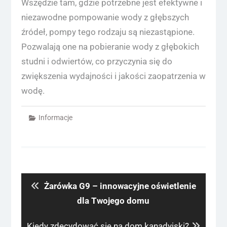
Wszędzie tam, gdzie potrzebne jest efektywne i
niezawodne pompowanie wody z głębszych
źródeł, pompy tego rodzaju są niezastąpione.
Pozwalają one na pobieranie wody z głębokich
studni i odwiertów, co przyczynia się do
zwiększenia wydajności i jakości zaopatrzenia w
wodę.
Informacje
Nawigacja
wpisu
Previous
Żarówka G9 – innowacyjne oświetlenie
post:
dla Twojego domu
Next
Kiedy zdecydować się na dom kanadyjski?