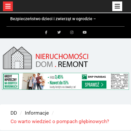
Skip
Bezpieczeństwo dzieci i zwierząt w ogrodzie –
to
jakie ogrodzenie wybrać?
Czym jest kontener mieszkalny i kiedy się
content
sprawdzi?
Facebook
Twitter
Instagram
Youtube
Kolektory słoneczne a fotowoltaika – różnice i
zastosowania
DD
Informacje
Co warto wiedzieć o pompach głębinowych?