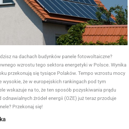
widzisz na dachach budynków panele fotowoltaiczne?
nsywnego wzrostu tego sektora energetyki w Polsce. Wynika
o roku przekonują się tysiące Polaków. Tempo wzrostu mocy
le wysokie, że w europejskich rankingach pod tym
ele wskazuje na to, że ten sposób pozyskiwania prądu
 odnawialnych źródeł energii (OZE) już teraz przoduje
ele? Przekonaj się!
oka