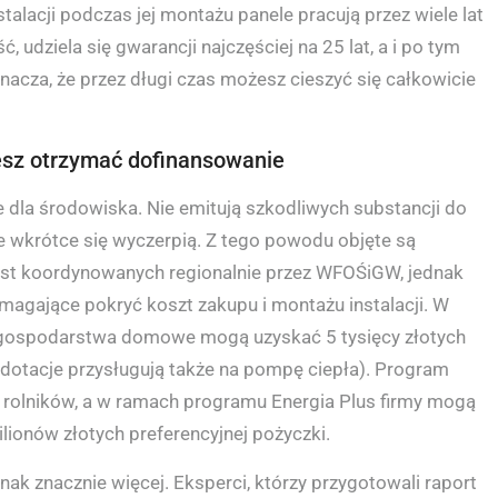
lacji podczas jej montażu panele pracują przez wiele lat
ć, udziela się gwarancji najczęściej na 25 lat, a i po tym
acza, że przez długi czas możesz cieszyć się całkowicie
żesz otrzymać dofinansowanie
e dla środowiska. Nie emitują szkodliwych substancji do
e wkrótce się wyczerpią. Z tego powodu objęte są
jest koordynowanych regionalnie przez WFOŚiGW, jednak
omagające pokryć koszt zakupu i montażu instalacji. W
 gospodarstwa domowe mogą uzyskać 5 tysięcy złotych
dotacje przysługują także na pompę ciepła). Program
a rolników, a w ramach programu Energia Plus firmy mogą
ilionów złotych preferencyjnej pożyczki.
jednak znacznie więcej. Eksperci, którzy przygotowali raport