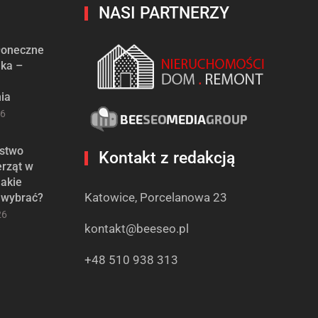
NASI PARTNERZY
słoneczne
ika –
ia
26
stwo
Kontakt z redakcją
erząt w
jakie
Katowice, Porcelanowa 23
 wybrać?
26
kontakt@beeseo.pl
+48 510 938 313