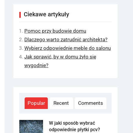
Ciekawe artykuły
Pomoc przy budowie domu
Dlaczego warto zatrudnić architekta?
Wybierz odpowiednie meble do salonu
Jak sprawić, by w domu żyło się
wygodnie?
Popular
Recent
Comments
W jaki sposób wybrać
odpowiednie płytki pcv?