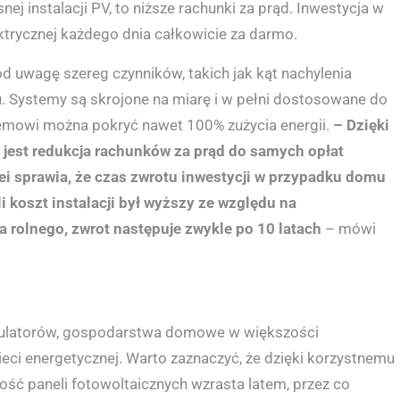
j instalacji PV, to niższe rachunki za prąd. Inwestycja w
ktrycznej każdego dnia całkowicie za darmo.
pod uwagę szereg czynników, takich jak kąt nachylenia
u. Systemy są skrojone na miarę i w pełni dostosowane do
temowi można pokryć nawet 100% zużycia energii.
– Dzięki
 jest redukcja rachunków za prąd do samych opłat
olei sprawia, że czas zwrotu inwestycji w przypadku domu
i koszt instalacji był wyższy ze względu na
 rolnego, zwrot następuje zwykle po 10 latach
– mówi
umulatorów, gospodarstwa domowe w większości
ci energetycznej. Warto zaznaczyć, że dzięki korzystnemu
ść paneli fotowoltaicznych wzrasta latem, przez co