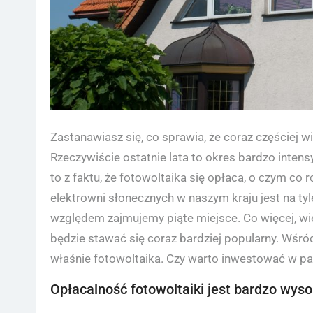
Zastanawiasz się, co sprawia, że coraz częściej 
Rzeczywiście ostatnie lata to okres bardzo inte
to z faktu, że fotowoltaika się opłaca, o czym c
elektrowni słonecznych w naszym kraju jest na ty
względem zajmujemy piąte miejsce. Co więcej, wi
będzie stawać się coraz bardziej popularny. Wśród
właśnie fotowoltaika. Czy warto inwestować w pan
Opłacalność fotowoltaiki jest bardzo wys