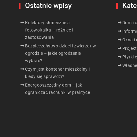
Ostatnie wpisy
Kate
Kolektory słoneczne a
Dom i 
fotowoltaika – różnice i
Inform
zastosowania
Okna i 
Bezpieczeństwo dzieci i zwierząt w
Projek
ogrodzie – jakie ogrodzenie
Płytki 
wybrać?
Własne
Czym jest kontener mieszkalny i
kiedy się sprawdzi?
Energooszczędny dom – jak
ograniczać rachunki w praktyce