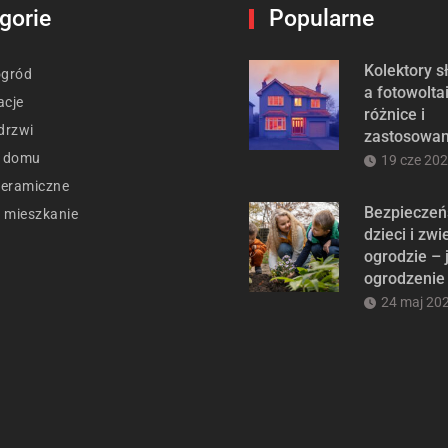
gorie
Popularne
Kolektory 
ogród
a fotowolta
acje
różnice i
drzwi
zastosowan
t domu
19 cze 20
ceramiczne
Bezpieczeń
 mieszkanie
dzieci i zwi
ogrodzie – 
ogrodzenie
24 maj 20