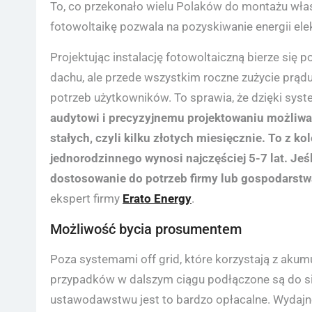
To, co przekonało wielu Polaków do montażu własne
fotowoltaikę pozwala na pozyskiwanie energii ele
Projektując instalację fotowoltaiczną bierze się 
dachu, ale przede wszystkim roczne zużycie prąd
potrzeb użytkowników. To sprawia, że dzięki sys
audytowi i precyzyjnemu projektowaniu możliwa
stałych, czyli kilku złotych miesięcznie. To z k
jednorodzinnego wynosi najczęściej 5-7 lat. Jeśl
dostosowanie do potrzeb firmy lub gospodarstwa
ekspert firmy
Erato Energy
.
Możliwość bycia prosumentem
Poza systemami off grid, które korzystają z ak
przypadków w dalszym ciągu podłączone są do sie
ustawodawstwu jest to bardzo opłacalne. Wydajno