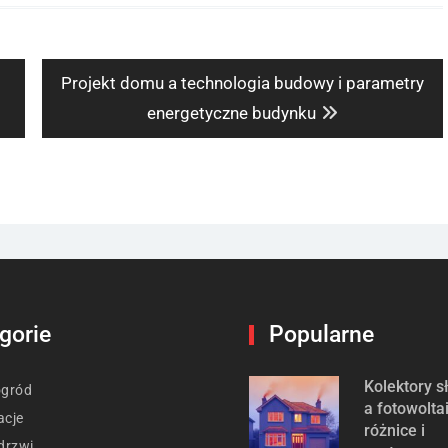
Next
Projekt domu a technologia budowy i parametry
post:
energetyczne budynku
gorie
Popularne
Kolektory 
ogród
a fotowolta
acje
różnice i
drzwi