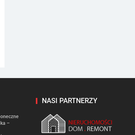
NASI PARTNERZY
słoneczne
ika –