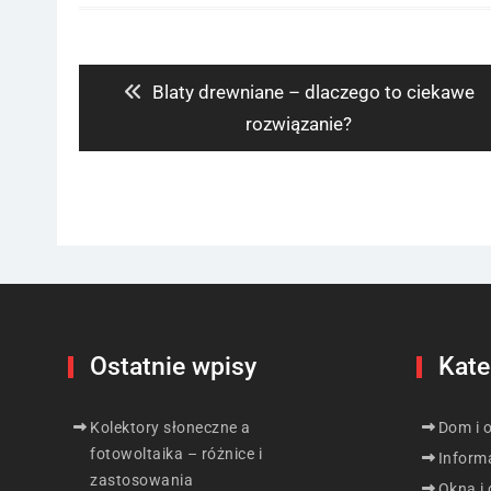
Nawigacja
wpisu
Previous
Blaty drewniane – dlaczego to ciekawe
post:
rozwiązanie?
Ostatnie wpisy
Kate
Kolektory słoneczne a
Dom i 
fotowoltaika – różnice i
Inform
zastosowania
Okna i 