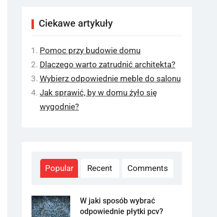
Ciekawe artykuły
Pomoc przy budowie domu
Dlaczego warto zatrudnić architekta?
Wybierz odpowiednie meble do salonu
Jak sprawić, by w domu żyło się
wygodnie?
Popular
Recent
Comments
W jaki sposób wybrać
odpowiednie płytki pcv?