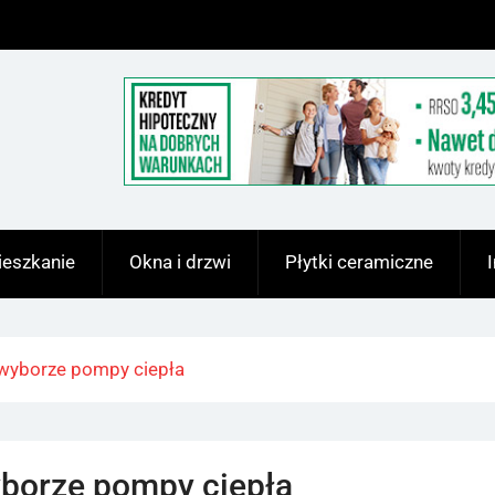
eszkanie
Okna i drzwi
Płytki ceramiczne
wyborze pompy ciepła
borze pompy ciepła