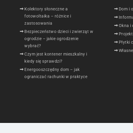
Kolektory słoneczne a
Dom i 
fotowoltaika – różnice i
Inform
zastosowania
Okna i 
Bezpieczeństwo dzieci i zwierząt w
Projek
ogrodzie – jakie ogrodzenie
Płytki 
wybrać?
Własne
Czym jest kontener mieszkalny i
kiedy się sprawdzi?
Energooszczędny dom – jak
ograniczać rachunki w praktyce
© Docieplenie-domu.pl