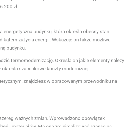
 200 zł.
a energetyczna budynku, która określa obecny stan
 kątem zużycia energii. Wskazuje on także możliwe
zną budynku.
dzić termomodernizację. Określa on jakie elementy należy
z określa szacunkowe koszty modernizacji.
rgetycznym, znajdziesz w opracowanym przewodniku na
ł szereg ważnych zmian. Wprowadzono obowiązek
ządzeń i materiałów. Ma ona zminimalizować szansę na