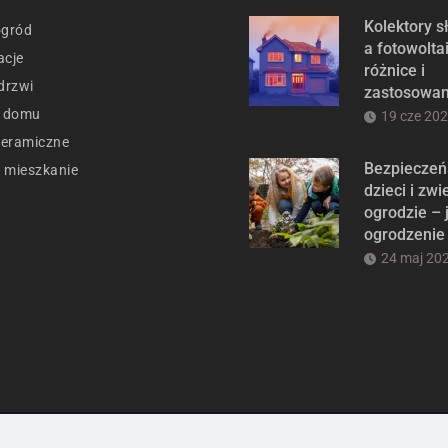
Kolektory 
ogród
a fotowolta
acje
różnice i
drzwi
zastosowan
t domu
19 cze 20
ceramiczne
Bezpieczeń
 mieszkanie
dzieci i zwi
ogrodzie – 
ogrodzenie
24 maj 20