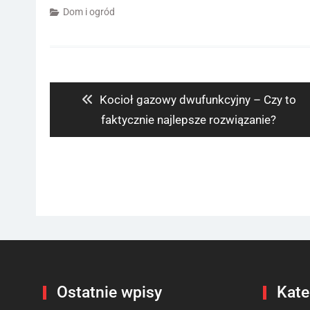
Dom i ogród
Nawigacja
wpisu
Previous
Kocioł gazowy dwufunkcyjny – Czy to
post:
faktycznie najlepsze rozwiązanie?
Ostatnie wpisy
Kate