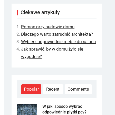
Ciekawe artykuły
Pomoc przy budowie domu
Dlaczego warto zatrudnić architekta?
Wybierz odpowiednie meble do salonu
Jak sprawić, by w domu żyło się
wygodnie?
Popular
Recent
Comments
W jaki sposób wybrać
odpowiednie płytki pcv?