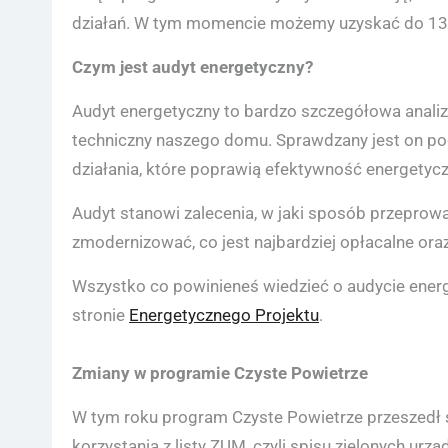
działań. W tym momencie możemy uzyskać do 136
Czym jest audyt energetyczny?
Audyt energetyczny to bardzo szczegółowa analiz
techniczny naszego domu. Sprawdzany jest on pod
działania, które poprawią efektywność energetyc
Audyt stanowi zalecenia, w jaki sposób przeprowa
zmodernizować, co jest najbardziej opłacalne ora
Wszystko co powinieneś wiedzieć o audycie ene
stronie
Energetycznego Projektu
.
Zmiany w programie Czyste Powietrze
W tym roku program Czyste Powietrze przeszed
korzystania z listy ZUM, czyli spisu zielonych ur