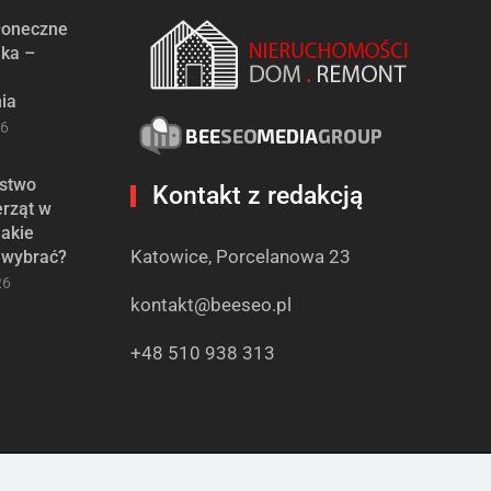
słoneczne
ika –
ia
26
stwo
Kontakt z redakcją
erząt w
jakie
Katowice, Porcelanowa 23
 wybrać?
26
kontakt@beeseo.pl
+48 510 938 313