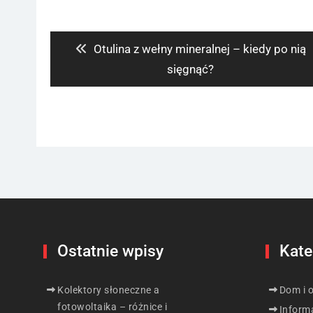
Nawigacja
wpisu
Previous
Otulina z wełny mineralnej – kiedy po nią
post:
sięgnąć?
Ostatnie wpisy
Kate
Kolektory słoneczne a
Dom i 
fotowoltaika – różnice i
Inform