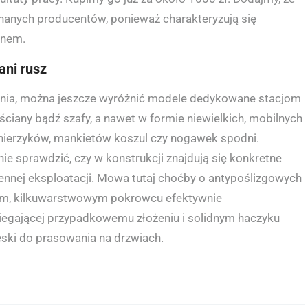
nanych producentów, ponieważ charakteryzują się
gnem.
ani rusz
nia, można jeszcze wyróżnić modele dedykowane stacjom
ciany bądź szafy, a nawet w formie niewielkich, mobilnych
ierzyków, mankietów koszul czy nogawek spodni.
ie sprawdzić, czy w konstrukcji znajdują się konkretne
nnej eksploatacji. Mowa tutaj choćby o antypoślizgowych
em, kilkuwarstwowym pokrowcu efektywnie
iegającej przypadkowemu złożeniu i solidnym haczyku
ki do prasowania na drzwiach.