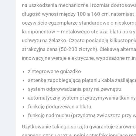
na uszkodzenia mechaniczne i rozmiar dostosow
długość wynosi między 100 a 160 cm, natomiast s
oczywiście egzemplarze standardowe o nieskompli
komponentów – metalowego stelaża, blatu pokryt
uchwytu na żelazko. Często posiadają kilkustopni
atrakcyjna cena (50-200 złotych). Ciekawą alter
innowacyjne wersje elektryczne, wyposażone m.in
zintegrowane gniazdko
antenkę zapobiegającą plątaniu kabla zasilają
system odprowadzania pary na zewnątrz
automatyczny system przytrzymywania tkaniny
funkcję podgrzewania blatu
funkcję nadmuchu (przydatną zwłaszcza przy wy
Użytkowanie takiego sprzętu gwarantuje zarówno
cennego czasu oraz w pełni satysfakcjonujące rezu