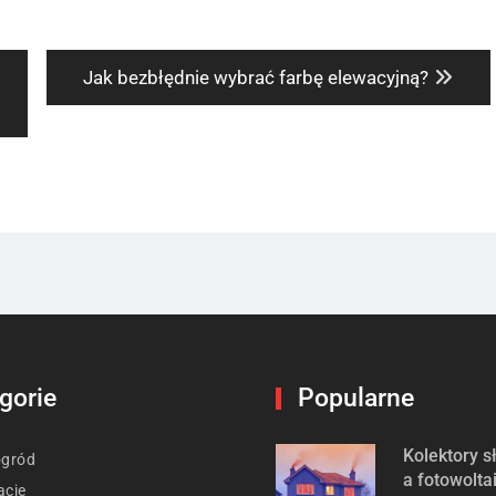
Next
Jak bezbłędnie wybrać farbę elewacyjną?
post:
gorie
Popularne
Kolektory 
ogród
a fotowolta
acje