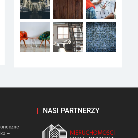
NASI PARTNERZY
słoneczne
ika –