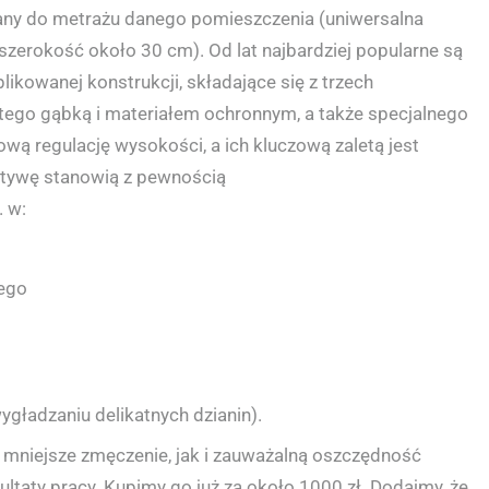
any do metrażu danego pomieszczenia (uniwersalna
zerokość około 30 cm). Od lat najbardziej popularne są
kowanej konstrukcji, składające się z trzech
ego gąbką i materiałem ochronnym, a także specjalnego
ową regulację wysokości, a ich kluczową zaletą jest
natywę stanowią z pewnością
. w:
cego
gładzaniu delikatnych dzianin).
 mniejsze zmęczenie, jak i zauważalną oszczędność
ltaty pracy. Kupimy go już za około 1000 zł. Dodajmy, że