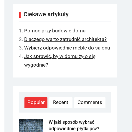
Ciekawe artykuły
Pomoc przy budowie domu
Dlaczego warto zatrudnić architekta?
Wybierz odpowiednie meble do salonu
Jak sprawić, by w domu żyło się
wygodnie?
Popular
Recent
Comments
W jaki sposób wybrać
odpowiednie płytki pcv?