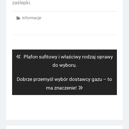
zaślepki.
Informacje
Nawigacja
wpisu
Previous
Plafon sufitowy i właściwy rodzaj oprawy
post:
do wyboru.
Next
Dobrze przemyśl wybór dostawcy gazu – to
post:
ma znaczenie!