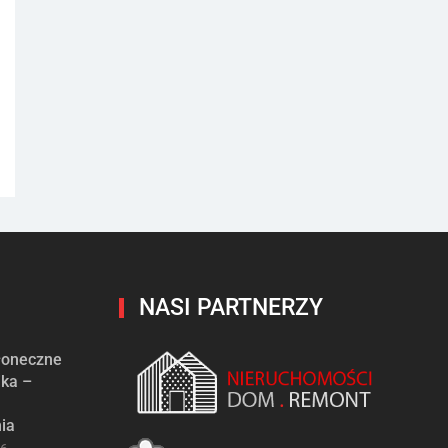
NASI PARTNERZY
słoneczne
ika –
ia