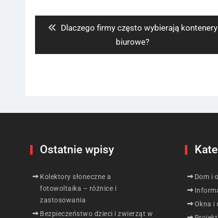
wpisu
Previous
Dlaczego firmy często wybierają kontenery
post:
biurowe?
Ostatnie wpisy
Kate
Kolektory słoneczne a
Dom i 
fotowoltaika – różnice i
Inform
zastosowania
Okna i 
Bezpieczeństwo dzieci i zwierząt w
Projek