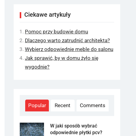
Ciekawe artykuły
Pomoc przy budowie domu
Dlaczego warto zatrudnić architekta?
Wybierz odpowiednie meble do salonu
Jak sprawić, by w domu żyło się
wygodnie?
Popular
Recent
Comments
W jaki sposób wybrać
odpowiednie płytki pcv?