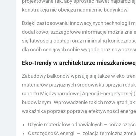
projektowane tak, aby sprostać nawet najbardzi
konstrukcja nie obciąża nadmiernie budynków.
Dzięki zastosowaniu innowacyjnych technologii mont
dodatkowo, szczegółowe informacje można znal
się łatwością obsługi oraz minimalną koniecznoś
dla osób ceniących sobie wygodę oraz nowoczesno
Eko-trendy w architekturze mieszkaniowe
Zabudowy balkonów wpisują się także w eko-tren
materiałów przyjaznych środowisku sprzyja redu
raportu Międzynarodowej Agencji Energetycznej (I
budowlanym. Wprowadzenie takich rozwiązań jak 
wskaźnika poprzez poprawę efektywności energe
Użycie materiałów odnawialnych – coraz części
Oszczędność energii – izolacja termiczna zmni