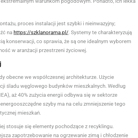
ej ekstremalnym warunkom pogodowym. Ponadto, ich lekka
ażu, proces instalacji jest szybki i nieinwazyjny;
eźć na
https://szklanorama.pl/
. Systemy te charakteryzują
cią konserwacji, co sprawia, że są one idealnym wyborem
ść w aranżacji przestrzeni życiowej.
j
dy obecne we współczesnej architekturze. Użycie
kcji śladu węglowego budynków mieszkalnych. Według
EA), aż 40% zużycia energii odbywa się w sektorze
energooszczędne szyby ma na celu zmniejszenie tego
tycznej mieszkań.
ej stosuje się elementy pochodzące z recyklingu.
ejsza zapotrzebowanie na ogrzewanie zimą i chłodzenie