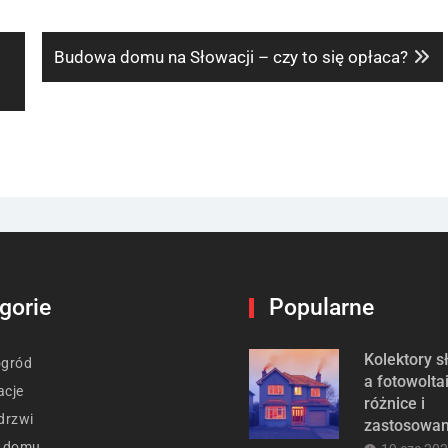
Next
Budowa domu na Słowacji – czy to się opłaca?
post:
gorie
Popularne
Kolektory 
ogród
a fotowolta
acje
różnice i
drzwi
zastosowan
t domu