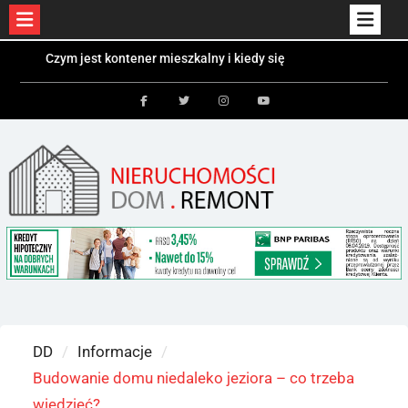
Skip
Czym jest kontener mieszkalny i kiedy się
to
sprawdzi?
Kolektory słoneczne a fotowoltaika – różnice i
content
zastosowania
Facebook
Twitter
Instagram
Youtube
Bezpieczeństwo dzieci i zwierząt w ogrodzie –
jakie ogrodzenie wybrać?
DD
Informacje
Budowanie domu niedaleko jeziora – co trzeba
wiedzieć?