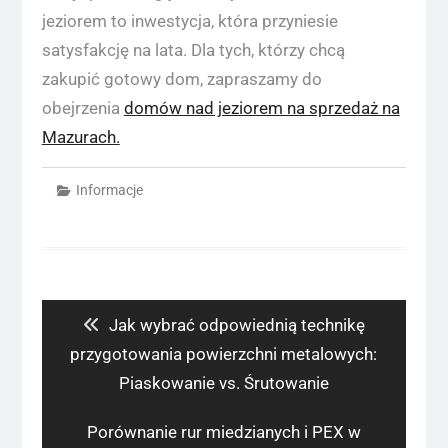
jeziorem to inwestycja, która przyniesie
satysfakcję na lata. Dla tych, którzy chcą
zakupić gotowy dom, zapraszamy do
obejrzenia
domów nad jeziorem na sprzedaż na
Mazurach.
Informacje
Nawigacja
wpisu
Previous
Jak wybrać odpowiednią technikę
post:
przygotowania powierzchni metalowych:
Piaskowanie vs. Śrutowanie
Next
Porównanie rur miedzianych i PEX w