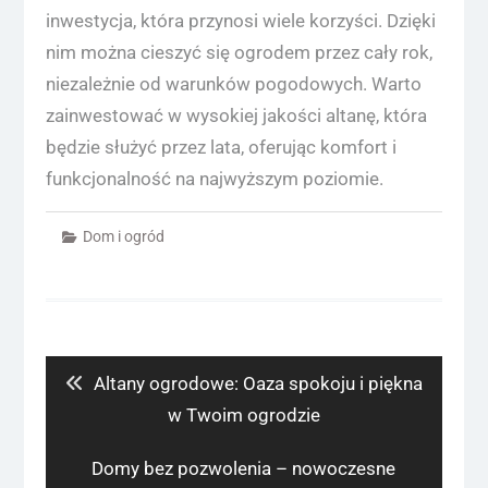
inwestycja, która przynosi wiele korzyści. Dzięki
nim można cieszyć się ogrodem przez cały rok,
niezależnie od warunków pogodowych. Warto
zainwestować w wysokiej jakości altanę, która
będzie służyć przez lata, oferując komfort i
funkcjonalność na najwyższym poziomie.
Dom i ogród
Nawigacja
wpisu
Previous
Altany ogrodowe: Oaza spokoju i piękna
post:
w Twoim ogrodzie
Next
Domy bez pozwolenia – nowoczesne