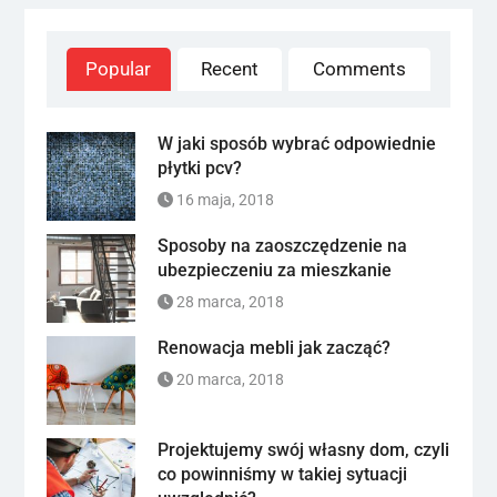
Popular
Recent
Comments
W jaki sposób wybrać odpowiednie
płytki pcv?
16 maja, 2018
Sposoby na zaoszczędzenie na
ubezpieczeniu za mieszkanie
28 marca, 2018
Renowacja mebli jak zacząć?
20 marca, 2018
Projektujemy swój własny dom, czyli
co powinniśmy w takiej sytuacji